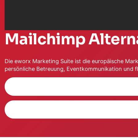
Mailchimp Altern
Die eworx Marketing Suite ist die europäische Mar
persönliche Betreuung, Eventkommunikation und fl