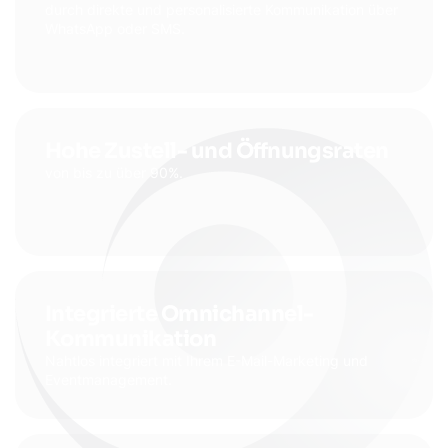
durch direkte und personalisierte Kommunikation über
WhatsApp oder SMS.
Hohe Zustell- und Öffnungsraten
von bis zu über 90%.
Integrierte Omnichannel-
Kommunikation
Nahtlos integriert mit Ihrem E-Mail-Marketing und
Eventmanagement.