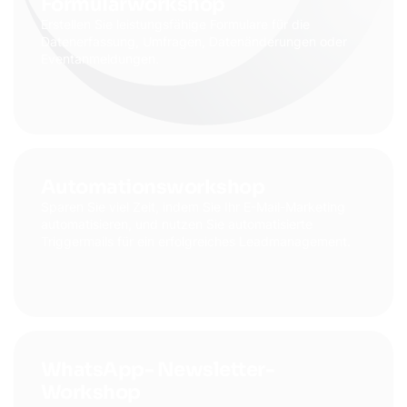
Formularworkshop
Erstellen Sie leistungsfähige Formulare für die
Datenerfassung, Umfragen, Datenänderungen oder
Eventanmeldungen.
Automationsworkshop
Sparen Sie viel Zeit, indem Sie Ihr E-Mail-Marketing
automatisieren, und nutzen Sie automatisierte
Triggermails für ein erfolgreiches Leadmanagement.
WhatsApp- Newsletter-
Workshop