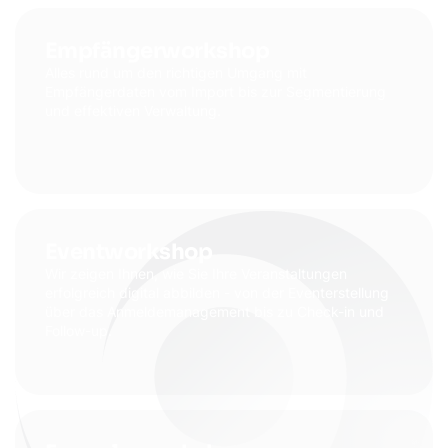
Empfängerworkshop
Alles rund um den richtigen Umgang mit
Empfängerdaten vom Import bis zur Segmentierung
und effektiven Verwaltung.
Eventworkshop
Wir zeigen Ihnen, wie Sie Ihre Veranstaltungen
erfolgreich digital abbilden - von der Eventerstellung
über das Anmeldemanagement bis zu Check-in und
Follow-up.