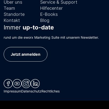
Über uns
Service & Support
Team
Hilfecenter
Standorte
E-Books
Kontakt
Blog
Immer
up-to-date
rund um die eworx Marketing Suite mit unserem Newsletter.
Jetzt anmelden
(neues Fenster)
(neues Fenster)
(neues Fenster)
(neues Fenster)
Impressum
Datenschutz
Rechtliches