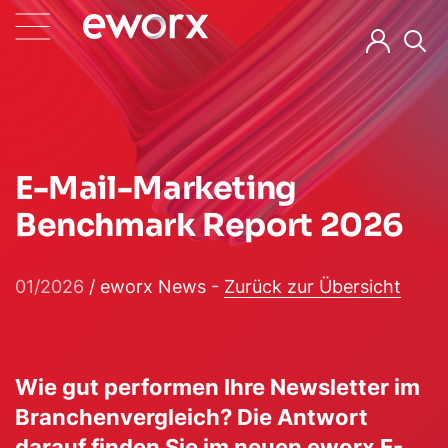
E-Mail-Marketing
Benchmark Report 2026
01/2026
/ eworx News -
Zurück zur Übersicht
(neues Fenster)
(neues Fenste
(neue
Wie gut performen Ihre Newsletter im
Branchenvergleich? Die Antwort
darauf finden Sie im neuen eworx E-