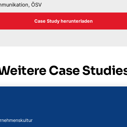
ommunikation, ÖSV
Case Study herunterladen
Weitere Case Studie
ernehmenskultur