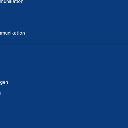
ommunikation
e
ommunikation
ungen
g