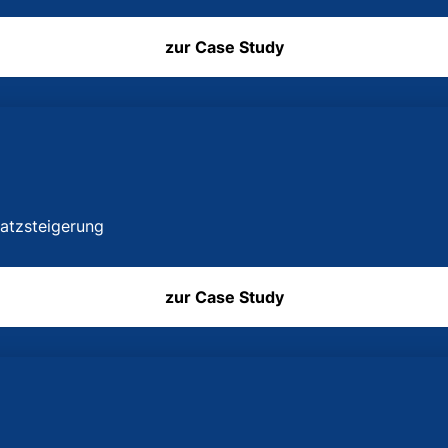
zur Case Study
satzsteigerung
zur Case Study