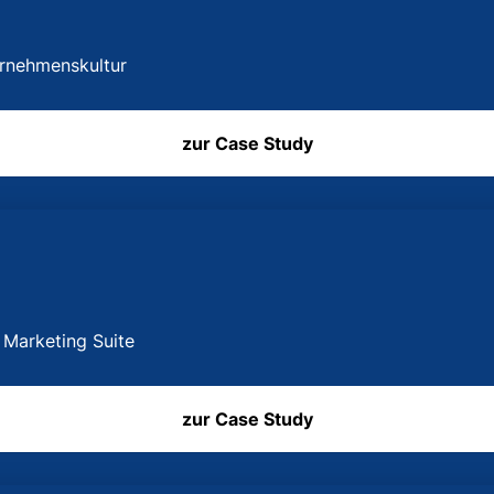
ernehmenskultur
zur Case Study
 Marketing Suite
zur Case Study