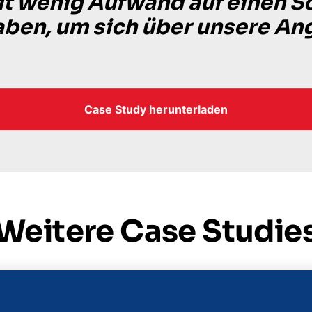
it wenig Aufwand auf einen 
aben, um sich über unsere An
Case Study herunterladen
Weitere Case Studie