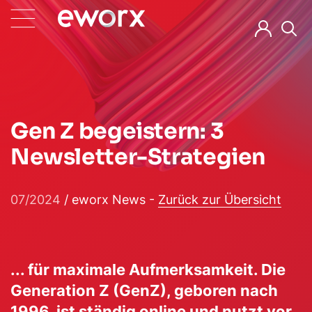
Gen Z begeistern: 3
Newsletter-Strategien
07/2024
/ eworx News -
Zurück zur Übersicht
(neues Fenster)
(neues Fenste
(neue
... für maximale Aufmerksamkeit. Die
Generation Z (GenZ), geboren nach
1996, ist ständig online und nutzt vor