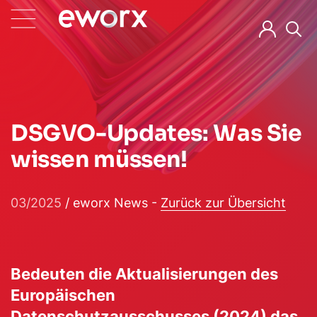
DSGVO-Updates: Was Sie
wissen müssen!
03/2025
/ eworx News -
Zurück zur Übersicht
(neues Fenster)
(neues Fenste
(neue
Bedeuten die Aktualisierungen des
Europäischen
Datenschutzausschusses (2024) das