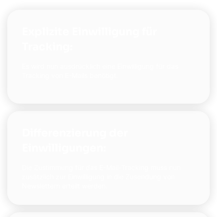
Explizite Einwilligung für
Tracking:
Es wird nun ausdrücklich eine Einwilligung für das
Tracking von E-Mails benötigt.
Differenzierung der
Einwilligungen:
Die Zustimmung für das E-Mail-Tracking muss nun
zusätzlich zur Einwilligung in die Zusendung von
Newslettern erteilt werden.