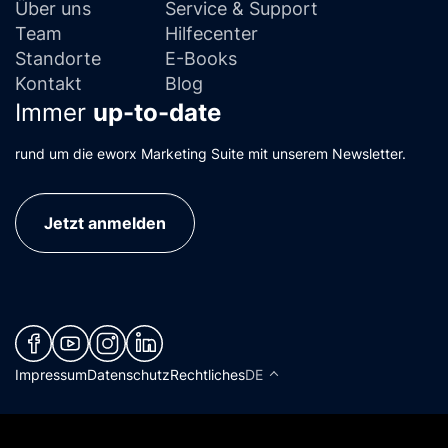
Über uns
Service & Support
Team
Hilfecenter
Standorte
E-Books
Kontakt
Blog
Immer
up-to-date
rund um die eworx Marketing Suite mit unserem Newsletter.
Jetzt anmelden
(neues Fenster)
(neues Fenster)
(neues Fenster)
(neues Fenster)
Impressum
Datenschutz
Rechtliches
DE