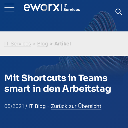
IT Services
Blog
Artikel
Mit Shortcuts in Teams
smart in den Arbeitstag
05/2021
/ IT Blog -
Zurück zur Übersicht
(neues Fenster)
(neues Fenste
(neue