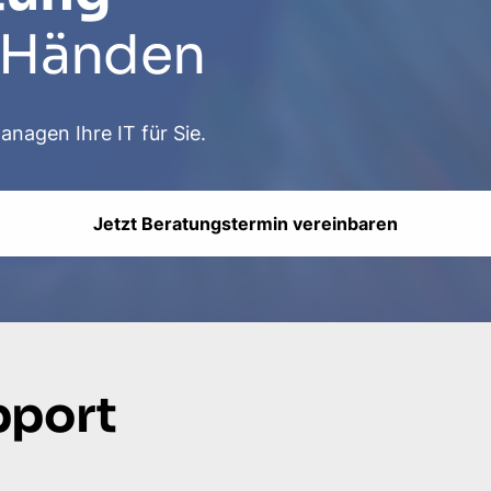
n Händen
anagen Ihre IT für Sie.
Jetzt Beratungstermin vereinbaren
pport
n