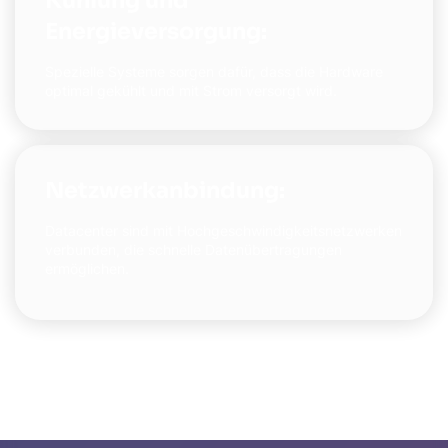
Kühlung und
Energieversorgung:
Spezielle Systeme sorgen dafür, dass die Hardware
optimal gekühlt und mit Strom versorgt wird.
Netzwerkanbindung:
Datacenter sind mit Hochgeschwindigkeitsnetzwerken
verbunden, die schnelle Datenübertragungen
ermöglichen.