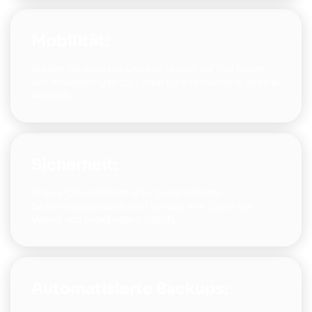
Mobilität:
Greifen Sie jederzeit und von überall auf Ihre Daten
und Anwendungen zu – ideal für das moderne, flexible
Arbeiten.
Sicherheit:
Unsere Cloud-Infrastruktur bietet höchste
Sicherheitsstandards und schützt Ihre Daten vor
Verlust und unbefugtem Zugriff.
Automatisierte Backups: