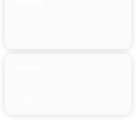
Housing
Bringen Sie Ihre eigenen Server in unser Datacenter
und profitieren Sie von unserer sicheren Infrastruktur.
Sie behalten die volle Kontrolle über Ihre Hardware,
während wir für die optimale Umgebung und
Sicherheit sorgen.
Hosting
Nutzen Sie unsere leistungsstarken Server und
Infrastruktur für Ihre Anwendungen und Daten. Wir
stellen Ihnen die benötigte Rechenleistung zur
Verfügung und übernehmen die komplette Verwaltung
und Wartung der Server.