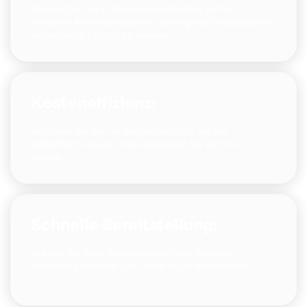
Passen Sie Ihre IT-Ressourcen flexibel an Ihre
aktuellen Anforderungen an, ohne große Investitionen
in Hardware tätigen zu müssen.
Kosteneffizienz:
Bezahlen Sie nur für die Ressourcen, die Sie
tatsächlich nutzen, und reduzieren Sie so Ihre IT-
Kosten.
Schnelle Bereitstellung:
Nutzen Sie neue Anwendungen und Services
innerhalb kürzester Zeit, ohne lange Wartezeiten.