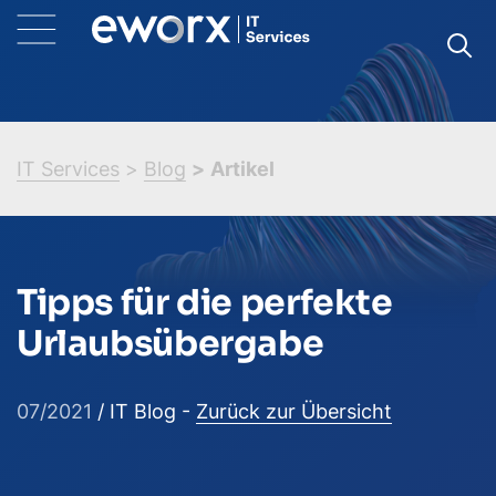
IT Services
Blog
Artikel
Tipps für die perfekte
Urlaubsübergabe
07/2021
/ IT Blog -
Zurück zur Übersicht
(neues Fenster)
(neues Fenste
(neue