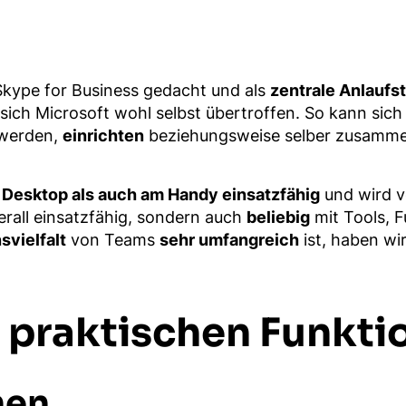
 Skype for Business gedacht und als
zentrale Anlaufs
at sich Microsoft wohl selbst übertroffen. So kann si
 werden,
einrichten
beziehungsweise selber zusammen
Desktop als auch am Handy einsatzfähig
und wird 
erall einsatzfähig, sondern auch
beliebig
mit Tools, 
svielfalt
von Teams
sehr umfangreich
ist, haben wi
t praktischen Funkt
nen