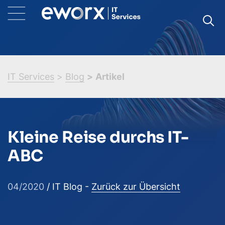
IT Services
Blog
Artikel
Kleine Reise durchs IT-
ABC
04/2020
/ IT Blog -
Zurück zur Übersicht
(neues Fenster)
(neues Fenste
(neue