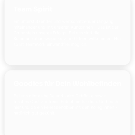
Team Spirit
Ein unterstützender und wertschätzender Umgang
miteinander und mit unseren Kund:innen – Das ist der
Grundstein unseres Erfolgs. Bei uns sind die
Kommunikationswege kurz und Ideen willkommen. Nur
so ist Teamwork einwandfrei möglich.
Goodies für Dein Wohlbefinden
Bei uns gibt es heiße und kalte Getränke sowie
frisches Obst zur freien Entnahme für dich. Und auch
hier und da ein Feierabendbier mit den Kolleg:innen -
natürlich gut gekühlt.