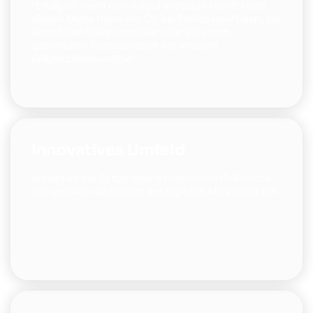
"Erfolg ist, wenn man darauf anstoßen kann!" Nach
diesem Motto feiern wir: Ob bei Betriebsausflügen, der
legendären Weihnachtsfeier oder bei einem
gemütlichen Feierabendbier auf unserem
Grillplatzeierabendbier
Innovatives Umfeld
Arbeite an der Spitze einer dynamischen IT-Branche
und gestalte die Zukunft des digitalen Marketings mit.