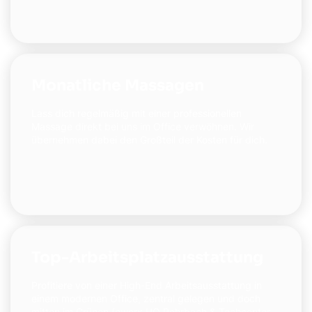
Monatliche Massagen
Lass dich regelmäßig mit einer professionellen
Massage direkt bei uns im Office verwöhnen. Wir
übernehmen dabei den Großteil der Kosten für dich.
Top-Arbeitsplatzausstattung
Profitiere von einer High-End Arbeitsausstattung in
einem modernen Office, zentral gelegen und doch
mitten im Grünen (eworx HQ Rohrbach & Techcenter