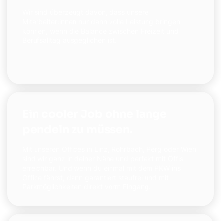
Wir sind überzeugt davon, dass unsere
Mitarbeiter:innen nur dann volle Leistung bringen
können, wenn die Balance zwischen Freizeit und
Berufsalltag ausgeglichen ist.
Ein cooler Job ohne lange
pendeln zu müssen.
Mit unseren Offices in Linz, Rohrbach, Perg oder Wien
sind wir ganz in deiner Nähe und perfekt mit Öffis
erreichbar. Und wenn du einmal mit dem PKW ins
Office fährst, dann garantiert staufrei und mit
Parkmöglichkeiten direkt vorm Eingang.