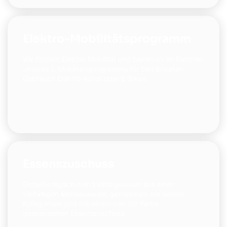
Elektro-Mobilitätsprogramm
Wir fördern Elektro-Mobilität und bieten dir im Rahmen
unseres E-Mobilitätsprogramms für den privaten
Gebrauch Elektro-Autos oder E-Bikes.
Essenszuschuss
Genieße täglich dein Lieblingsessen aus einer
vielfältigen Menüauswahl, gemeinsam mit deinen
Kolleg:innen und mit einem von der Firma
gesponserten Essenszuschuss.